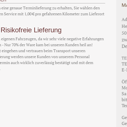
ICH
M
h eine genaue Terminlieferung zu erhalten, Sie wählen den
n Service mit 1,00 € pro gefahrenen Kilometer zum Lieferort
Ad
He
Risikofreie Lieferung
50
 eigenen Fahrzeugen, da wir sehr viele negative Erfahrungen
zw
- Nur 70% der Ware kam bei unseren Kunden heil an!
De
t eingehen und vertrauen beim Transport unseren
eferung werden unsere Kunden von unserem Personal
TE
ermin auch wirklich zuverlässig bestätigt und mit dem
TE
.
E-
Öf
Mo
Sa
bi
Te
Ge
Ge