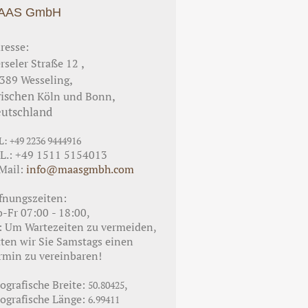
AAS GmbH
resse:
,
rseler Straße 12
,
389
Wesseling
ischen
,
Köln und Bonn
utschland
L: +49 2236 9444916
L.: +49 1511 5154013
Mail:
info@maasgmbh.com
fnungszeiten:
-Fr 07:00 - 18:00,
: Um Wartezeiten zu vermeiden,
tten wir Sie Samstags einen
rmin zu vereinbaren!
ografische Breite:
,
50.80425
ografische Länge:
6.99411