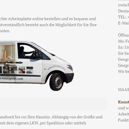
zwisc
Deuts
TEL:
te Arbeitsplatte online bestellen und es bequem und
E-Mai
stverständlich besteht auch die Möglichkeit für Sie Ihre
holen.
Öffnu
Mo-Fr 
Sa: Um
Sie S
Geogr
Geogr
Wir be
MAAS
Kunst
und wi
Arbeit
hlandweit bis vor Ihre Haustür. Abhängig von der Größe und
Funkti
 mit dem eigenen LKW, per Spedition oder mittels