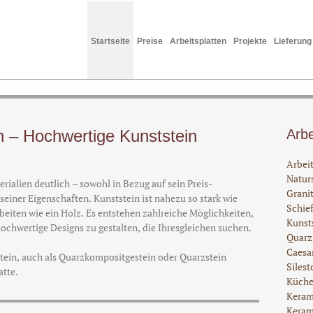
Startseite
Preise
Arbeitsplatten
Projekte
Lieferung
en – Hochwertige Kunststein
Arbe
Arbeit
Natur
erialien deutlich – sowohl in Bezug auf sein Preis-
Grani
 seiner Eigenschaften. Kunststein ist nahezu so stark wie
Schief
rbeiten wie ein Holz. Es entstehen zahlreiche Möglichkeiten,
Kunst
ochwertige Designs zu gestalten, die Ihresgleichen suchen.
Quarz
Caesa
ein, auch als Quarzkompositgestein oder Quarzstein
Silest
atte.
Küche
Keram
Keram