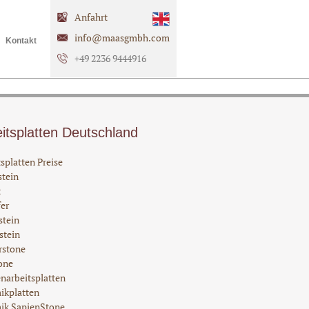
Anfahrt
info@maasgmbh.com
Kontakt
+49 2236 9444916
itsplatten Deutschland
splatten Preise
stein
t
er
stein
stein
rstone
one
narbeitsplatten
ikplatten
ik SapienStone