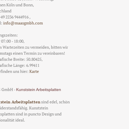
hen
Köln und Bonn
,
Ab 504.96 €/qm
chland
+49 2236 9444916
,
l:
info@maasgmbh.com
ngszeiten:
07:00 - 18:00,
4001 Fresh Concrete
 Wartezeiten zu vermeiden, bitten wir
amstags einen Termin zu vereinbaren!
Ab 488.93 €/qm
afische Breite:
50.80425
,
afische Länge:
6.99411
finden uns hier:
Karte
 GmbH
-
Kunststein Arbeitsplatten
1006 Agger Grey
Preis auf Anfrage!
stein Arbeitsplatten
sind edel, schön
derstandsfähig. Kunststein
splatten sind in puncto Design und
onalität ideal.