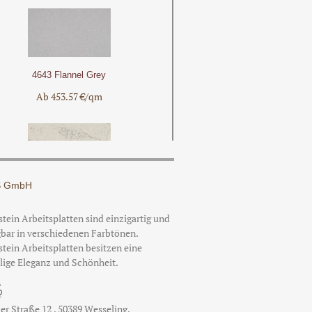
4643 Flannel Grey
Ab 453.57 €/qm
 GmbH
5211 Noble Grey
Ab 614.71 €/qm
tein Arbeitsplatten sind einzigartig und
bar in verschiedenen Farbtönen.
tein Arbeitsplatten besitzen eine
lige Eleganz und Schönheit.
4130 Clamshell
er Straße 12
,
50389
Wesseling
,