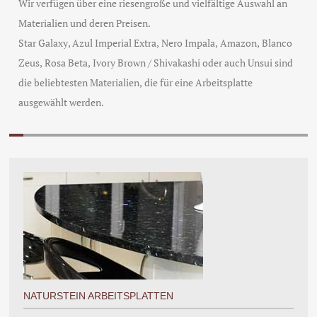
Wir verfügen über eine riesengroße und vielfältige Auswahl an
Materialien und deren Preisen.
Star Galaxy
,
Azul Imperial Extra
,
Nero Impala
,
Amazon
,
Blanco
Zeus
,
Rosa Beta
,
Ivory Brown / Shivakashi
oder auch
Unsui
sind
die beliebtesten Materialien, die für eine Arbeitsplatte
ausgewählt werden.
NATURSTEIN ARBEITSPLATTEN